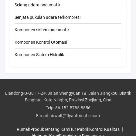
Selang udara pneumatik
Senjata pukulan udara terkompresi
Komponen sistem pneumatik
Komponen Kontrol Otomasi
Komponen Sistem Hidrolik
Liandong-U-Gu 17-2#, Jalan Shengyuan 1#, Jalan Jiangkou, Distrik
Fenghua, Kota Ningbo, Provinsi Zhejiang, Cina
Telp:
86-152-5785-8856
E-mail:
airwolf@flyautomatic.com
Rumah
Produk
Tentang Kami
Tur Pabrik
Kontrol Kualitas
Hubungi Kami
Permintaan Penawaran