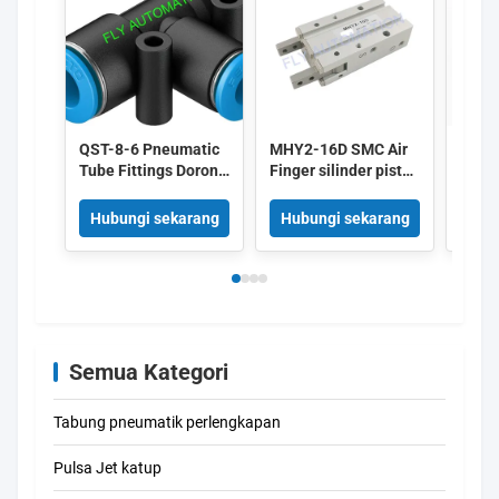
QST-8-6 Pneumatic
MHY2-16D SMC Air
FEST
Tube Fittings Dorong
Finger silinder piston
10X1
Konektor T 153135
pneumatik Double
Silin
4052568032272
Acting Gripper Cam
Pneu
Hubungi sekarang
Hubungi sekarang
Hub
Style
Wipe
Semua Kategori
Tabung pneumatik perlengkapan
Pulsa Jet katup