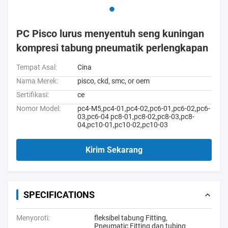
PC Pisco lurus menyentuh seng kuningan
kompresi tabung pneumatik perlengkapan
Tempat Asal:
Cina
Nama Merek:
pisco, ckd, smc, or oem
Sertifikasi:
ce
Nomor Model:
pc4-M5,pc4-01,pc4-02,pc6-01,pc6-02,pc6-
03,pc6-04 pc8-01,pc8-02,pc8-03,pc8-
04,pc10-01,pc10-02,pc10-03
Kirim Sekarang
SPECIFICATIONS
Menyoroti:
fleksibel tabung Fitting
,
Pneumatic Fitting dan tubing