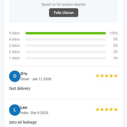
Based on 50 reviews recently
Tulis Ulasan
5 stars
100%
4 stars
0%
3 stars
0%
2 stars
0%
1 stars
0%
O*o
O
Oman · Jan 11.2026
fast delivery
Leo
L
India · Dec 9.2025
zero air leakage