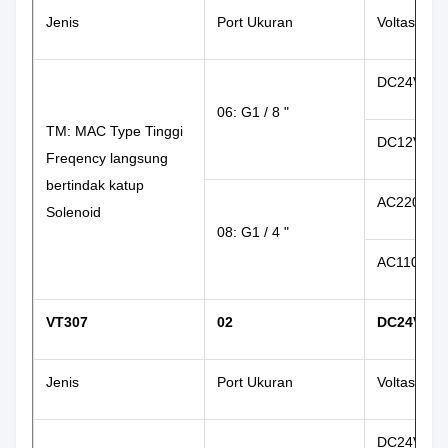
Jenis
Port Ukuran
Voltase
DC24V: 2
06: G1 / 8 "
TM: MAC Type Tinggi
DC12V: 1
Freqency langsung
bertindak katup
AC220V: 2
Solenoid
08: G1 / 4 "
AC110V: 1
VT307
02
DC24V
Jenis
Port Ukuran
Voltase
DC24V: 2