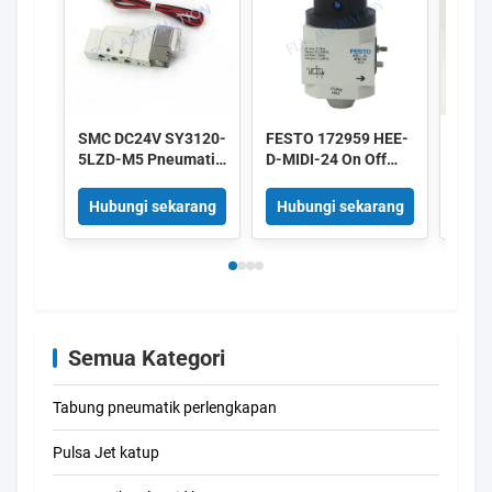
SMC DC24V SY3120-
FESTO 172959 HEE-
IMI 
5LZD-M5 Pneumatic
D-MIDI-24 On Off
8010
Solenoid Valves
Valve 172956 HEE-
DC24
Daya Rendah 0.35W
D-MINI-24
Alum
Hubungi sekarang
Hubungi sekarang
Hub
5/2 Cara
Semua Kategori
Tabung pneumatik perlengkapan
Pulsa Jet katup