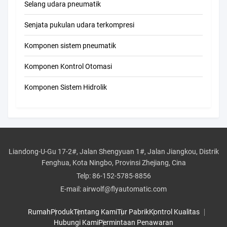
Selang udara pneumatik
Senjata pukulan udara terkompresi
Komponen sistem pneumatik
Komponen Kontrol Otomasi
Komponen Sistem Hidrolik
Liandong-U-Gu 17-2#, Jalan Shengyuan 1#, Jalan Jiangkou, Distrik
Fenghua, Kota Ningbo, Provinsi Zhejiang, Cina
Telp:
86-152-5785-8856
E-mail:
airwolf@flyautomatic.com
Rumah
Produk
Tentang Kami
Tur Pabrik
Kontrol Kualitas
Hubungi Kami
Permintaan Penawaran