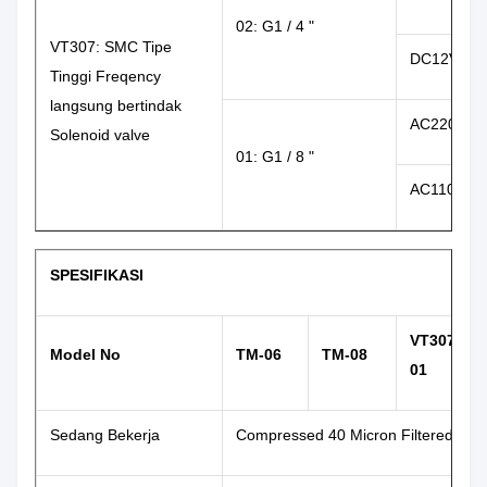
02: G1 / 4 "
VT307: SMC Tipe
DC12V: 1
Tinggi Freqency
langsung bertindak
AC220V: 2
Solenoid valve
01: G1 / 8 "
AC110V: 1
SPESIFIKASI
VT307-
Model No
TM-06
TM-08
01
Sedang Bekerja
Compressed 40 Micron Filtered Air