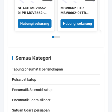
SHAKO MSV8662-
MSV8662-01R
SHAK
01PB MSV8662-
MSV8662-01TB
01PB
01PP MSV8662-
MSV8662-01LB
01PP
01PPL MSV8662-
MSV8662-01RL
01PP
Hubungi sekarang
Hubungi sekarang
Hub
01EB 3/2 cara katup
SHAKO 3/2 katup
01EB
mekanik 1/8"
Mekanis 1/8"
3/2 a
Semua Kategori
Tabung pneumatik perlengkapan
Pulsa Jet katup
Pneumatik Solenoid katup
Pneumatik udara silinder
Satuan Udara persiapan